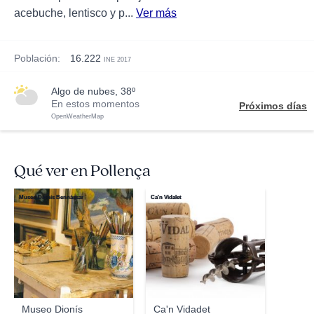
acebuche, lentisco y p...
Ver más
Población:
16.222
INE 2017
algo de nubes, 38º
En estos momentos
Próximos días
OpenWeatherMap
Qué ver en Pollença
Museo Dionís Bennàssar
Ca'n Vidalet
Museo Dionís
Ca'n Vidadet