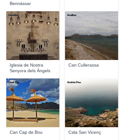
Bennàssar
fotoditzi
Analbor
Iglesia de Nostra
Can Cullerassa
Senyora dels Àngels
Dead Eye
Andrés Pou
Can Cap de Bou
Cala San Vicenç