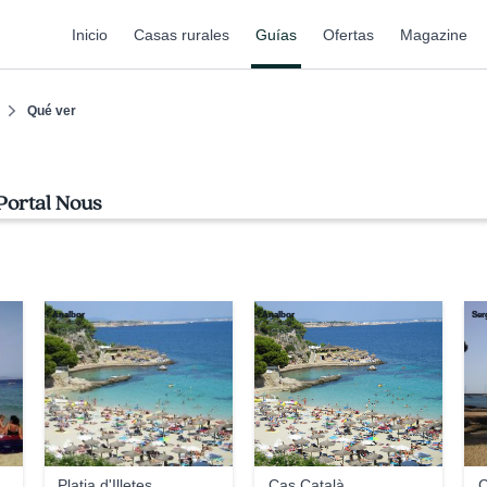
Inicio
Casas rurales
Guías
Ofertas
Magazine
Qué ver
Portal Nous
Analbor
Analbor
Ser
Platja d'Illetes
Cas Català
C