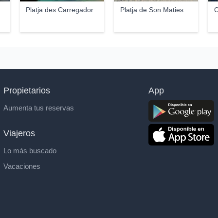
Platja des Carregador
Platja de Son Maties
C
Propietarios
App
Aumenta tus reservas
Viajeros
Lo más buscado
Vacaciones