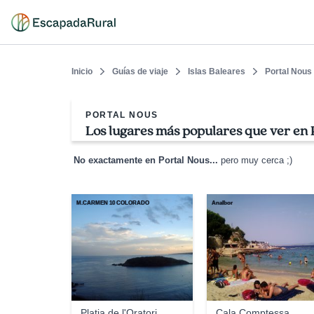
Inicio
Guías de viaje
Islas Baleares
Portal Nous
PORTAL NOUS
Los lugares más populares que ver en 
No exactamente en Portal Nous...
pero muy cerca ;)
M.CARMEN 10 COLORADO
Analbor
Platja de l'Oratori
Cala Comptessa