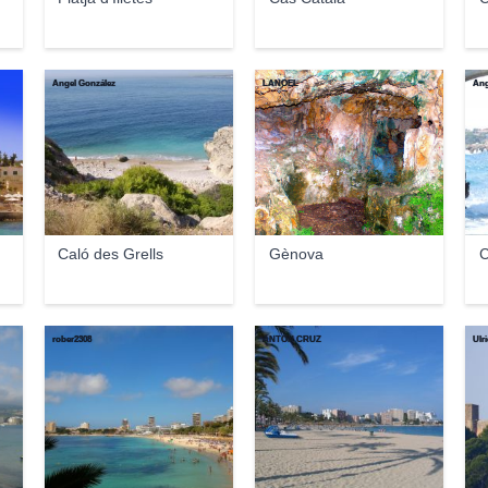
Ángel González
LANOEL
Áng
Caló des Grells
Gènova
C
rober2308
ANTON CRUZ
Ulr