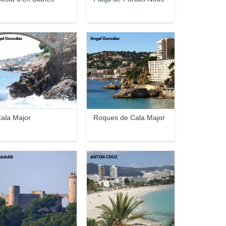
el González
Ángel González
ala Major
Roques de Cala Major
ichAAB
ANTON CRUZ