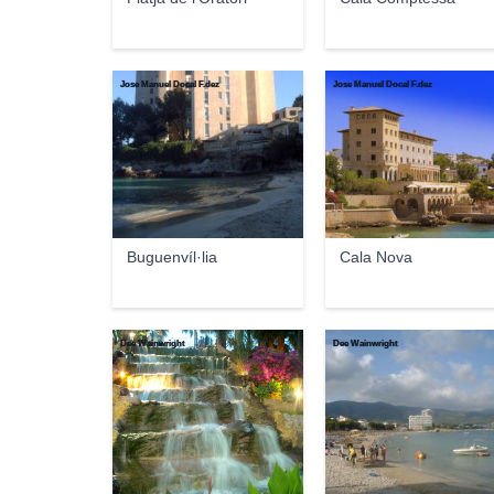
Jose Manuel Docal F.dez
Jose Manuel Docal F.dez
Buguenvíl·lia
Cala Nova
Dee Wainwright
Dee Wainwright