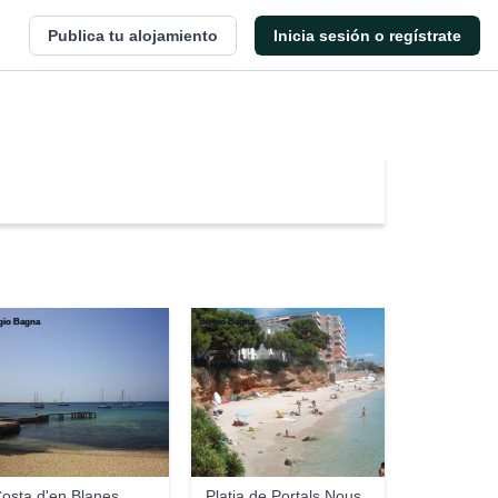
Publica tu alojamiento
Inicia sesión o regístrate
gio Bagna
Sergio Bagna
osta d'en Blanes
Platja de Portals Nous