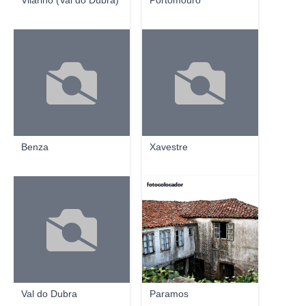
Vilariño (Val do Dubra)
Portomouro
Benza
Xavestre
fotocolocador
Val do Dubra
Paramos