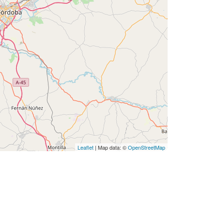
Leaflet
| Map data: ©
OpenStreetMap