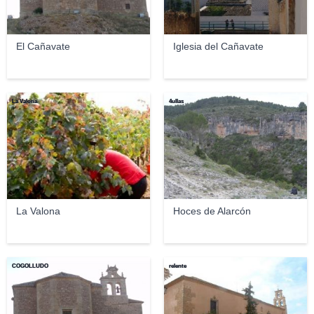
El Cañavate
Iglesia del Cañavate
La Valona
4ullas
La Valona
Hoces de Alarcón
COGOLLUDO
relente