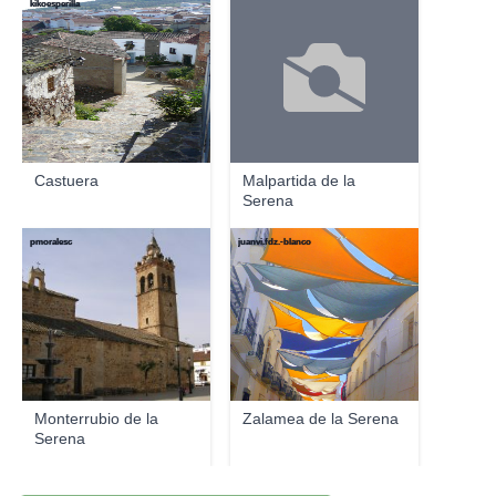
kikoesperilla
Castuera
Malpartida de la
Serena
pmoralesc
juanvi.fdz.-blanco
Monterrubio de la
Zalamea de la Serena
Serena