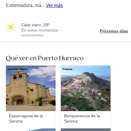
Extremadura, má...
Ver más
cielo claro, 28º
En estos momentos
Próximos días
OpenWeatherMap
Qué ver en Puerto Hurraco
juanvi.fdz.-blanco
Framusa
Esparragosa de la
Benquerencia de la
Serena
Serena