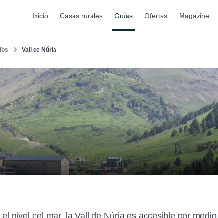
Inicio
Casas rurales
Guías
Ofertas
Magazine
lbs
Vall de Núria
el nivel del mar, la Vall de Núria es accesible por medio