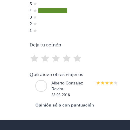
5
4
3
2
1
Deja tu opinón
Qué dicen otros viajeros
Alberto Gonzalez
Rovira
23-03-2016
Opinión sólo con puntuación