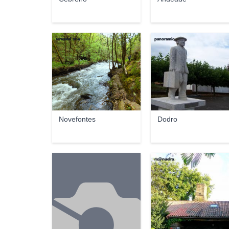
teresalaLoba
panoramio
Novefontes
Dodro
m@nuelra