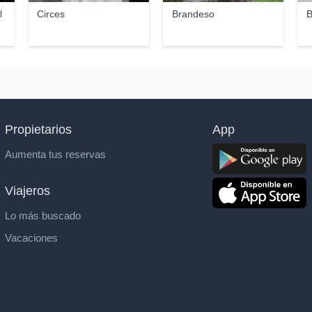
l
Circes
Brandeso
B
Propietarios
App
Aumenta tus reservas
Viajeros
Lo más buscado
Vacaciones