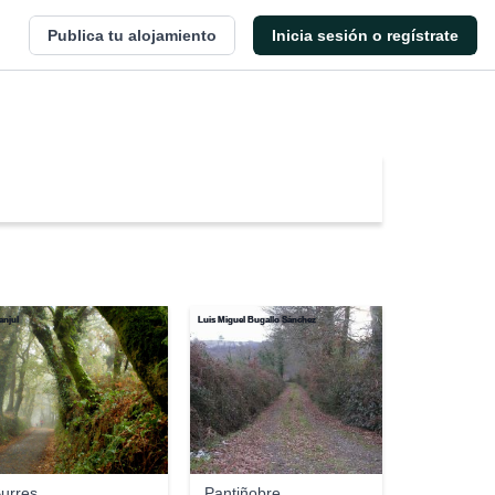
Publica tu alojamiento
Inicia sesión o regístrate
anjul
Luis Miguel Bugallo Sánchez
urres
Pantiñobre