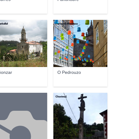
arballal
Fernanda Mendoza
onzar
O Pedrouzo
Chorima1