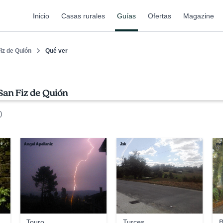
Inicio
Casas rurales
Guías
Ofertas
Magazine
iz de Quión
Qué ver
San Fiz de Quión
)
Angel Apellaniz
Jsk
mrf
Touro
Turces
B