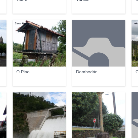
Certo Xornal
mlc
O Pino
Dombodán
G
panoramio
Troiano