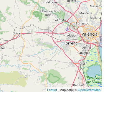
Leaflet
| Map data: ©
OpenStreetMap