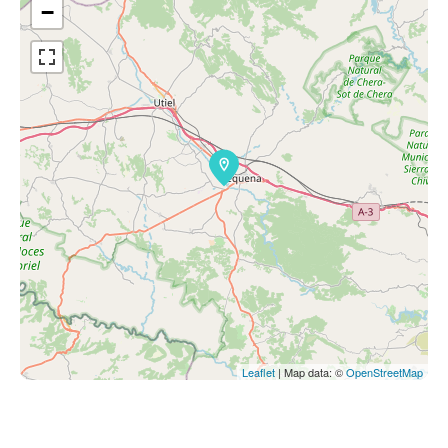
−
Leaflet
| Map data: ©
OpenStreetMap