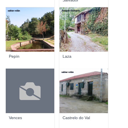
Salvador
xabier rolán
Joaquin Dobarrio
Pepín
Laza
xabier rolán
Vences
Castrelo do Val