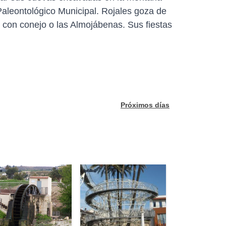
 Paleontológico Municipal. Rojales goza de
 con conejo o las Almojábenas. Sus fiestas
Próximos días
ix
lpfillol