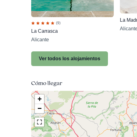
La Madr
(9)
Alicant
La Carrasca
Alicante
Ver todos los alojamientos
Cómo llegar
+
−