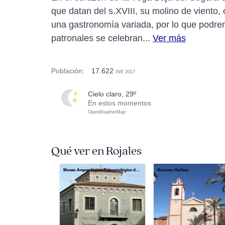
que datan del s.XVIII, su molino de viento, 
una gastronomía variada, por lo que podrem
patronales se celebran...
Ver más
Población:
17.622
INE 2017
cielo claro, 29º
En estos momentos
OpenWeatherMap
Qué ver en Rojales
Museo Arqueológico-Paleontológico de Rojales
Maureen Harkins