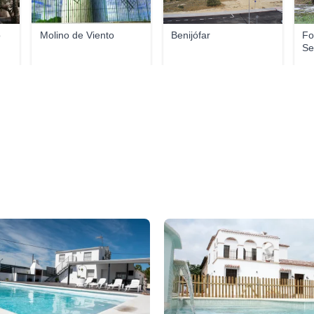
o
Molino de Viento
Benijófar
Fo
Se