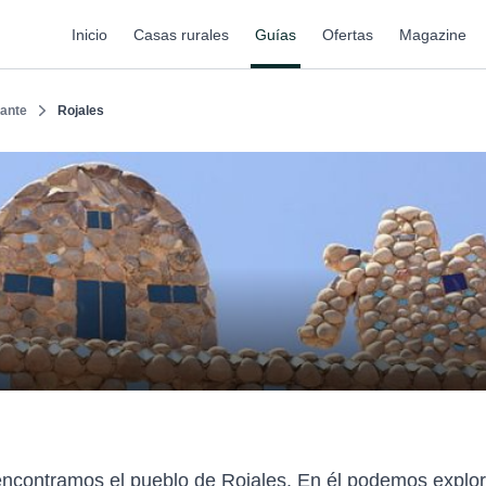
Inicio
Casas rurales
Guías
Ofertas
Magazine
cante
Rojales
 encontramos el pueblo de Rojales. En él podemos expl