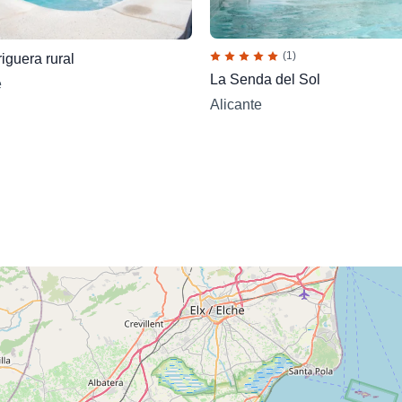
(1)
iguera rural
La Senda del Sol
e
Alicante