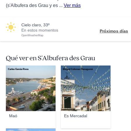
(s'Albufera des Grau y es ...
Ver más
cielo claro, 33º
En estos momentos
Próximos días
OpenWeatherMap
Qué ver en S'Albufera des Grau
Carles García-Roca
Miquel Colomer Planagumà
Maó
Es Mercadal