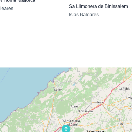
w Home Mallorca
Sa Llimonera de Binissalem
aleares
Islas Baleares