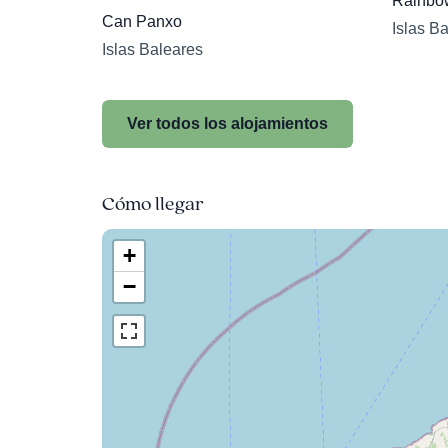
Rainbo
Can Panxo
Islas B
Islas Baleares
Ver todos los alojamientos
Cómo llegar
+
−