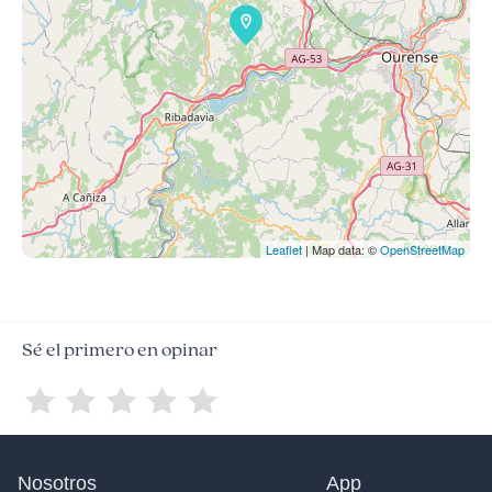
Leaflet
| Map data: ©
OpenStreetMap
Sé el primero en opinar
Nosotros
App