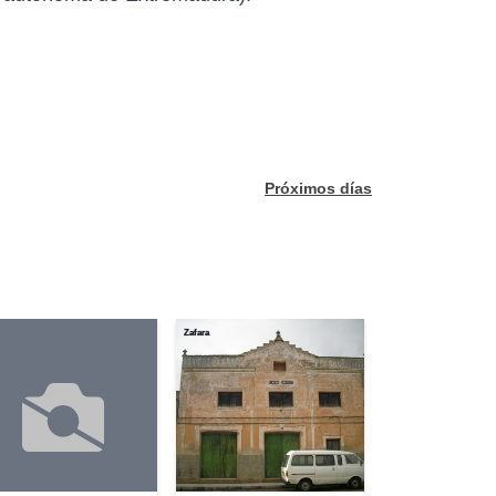
Próximos días
Zafara