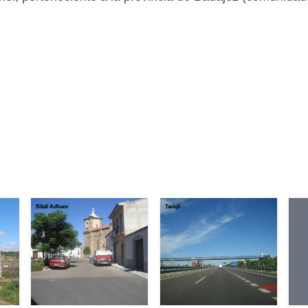
Bilal/ Adham
Tariq5