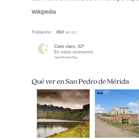
Wikipedia
Población:
860
INE 2017
cielo claro, 32º
En estos momentos
OpenWeatherMap
Qué ver en San Pedro de Mérida
Charly Morlock.
kiniki