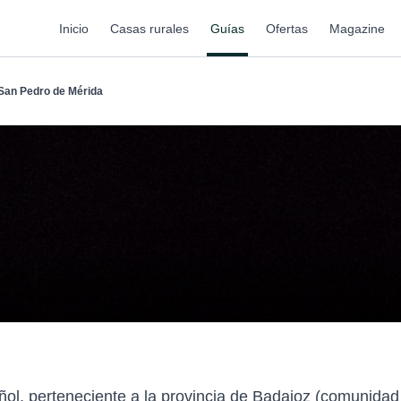
Inicio
Casas rurales
Guías
Ofertas
Magazine
San Pedro de Mérida
ol, perteneciente a la provincia de Badajoz (comunida