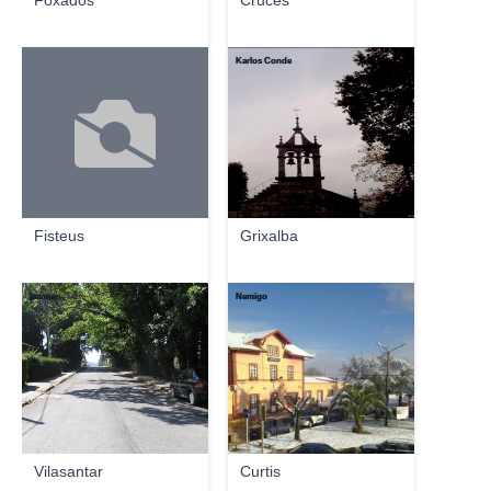
Foxados
Cruces
Karlos Conde
Fisteus
Grixalba
leannan
Nemigo
Vilasantar
Curtis