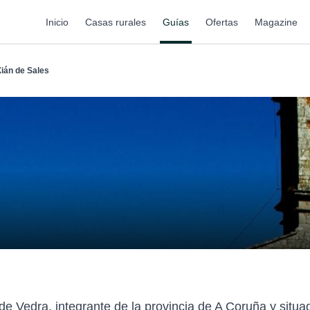
Inicio
Casas rurales
Guías
Ofertas
Magazine
ián de Sales
 de Vedra, integrante de la provincia de A Coruña y situ