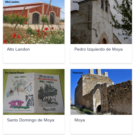
Alto Landon
fsaez
Alto Landon
Pedro Izquierdo de Moya
Ino Garcia Picazo
Petercero
Santo Domingo de Moya
Moya