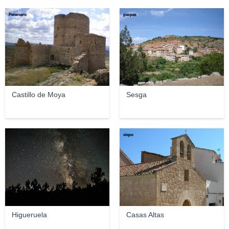
Petercero
pazpaz
Castillo de Moya
Sesga
Luis Huamán
xispo
Higueruela
Casas Altas