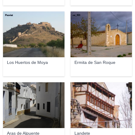
Psoriat
rei_353
Los Huertos de Moya
Ermita de San Roque
Fco. J. Esteve "Tato"
Migasori
Aras de Alpuente
Landete