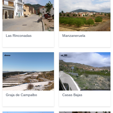
Las Rinconadas
Manzaneruela
vbono
rei_353
Graja de Campalbo
Casas Bajas