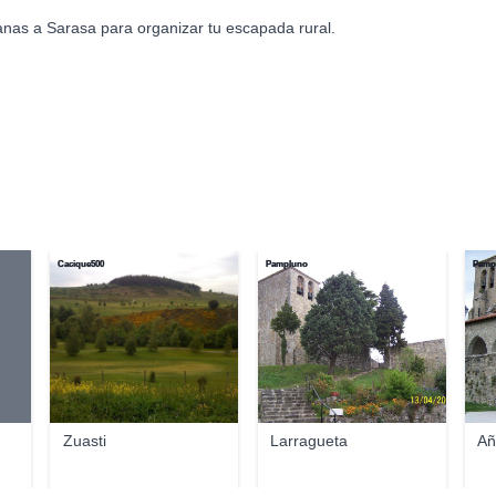
anas a Sarasa para organizar tu escapada rural.
Cacique500
Pampluno
Pamp
Zuasti
Larragueta
Añ