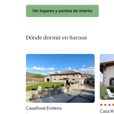
Ver lugares y puntos de interés
Dónde dormir en Sarasa
CasaRural Ervitena
Casa R