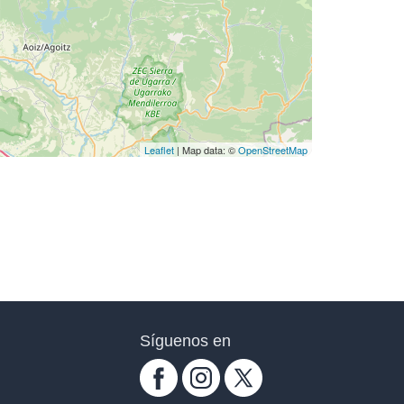
Leaflet
| Map data: ©
OpenStreetMap
Síguenos en