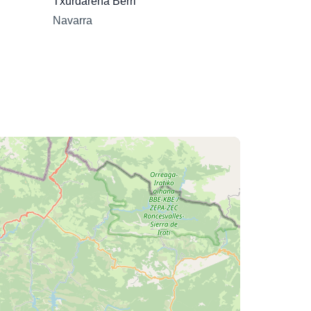
Txurdarena Berri
Navarra