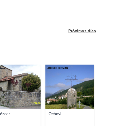
Próximos días
luno
ANDRES GERMAN
ézcar
Ochovi