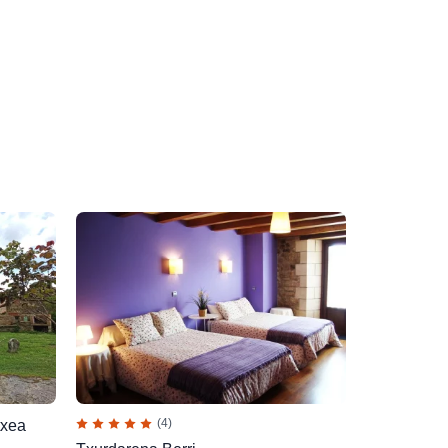
(4)
txea