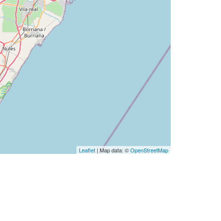
Leaflet
| Map data: ©
OpenStreetMap