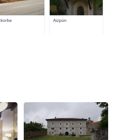
zkorbe
Aizpún