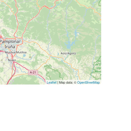
Leaflet
| Map data: ©
OpenStreetMap