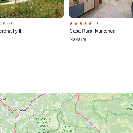
(7)
(1)
rena I y II
Casa Rural Ixurkonea
a
Navarra