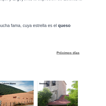
ucha fama, cuya estrella es el
queso
Próximos días
y Cabezas Alvarez
Antzinako