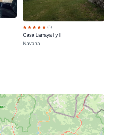
(3)
Casa Larraya I y II
Navarra