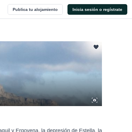
Publica tu alojamiento
Inicia sesión o regístrate
quil y Ergoyena, la depresión de Estella, la