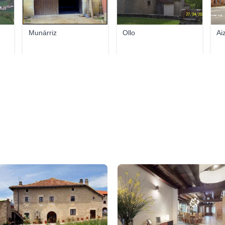
Munárriz
Ollo
Ai