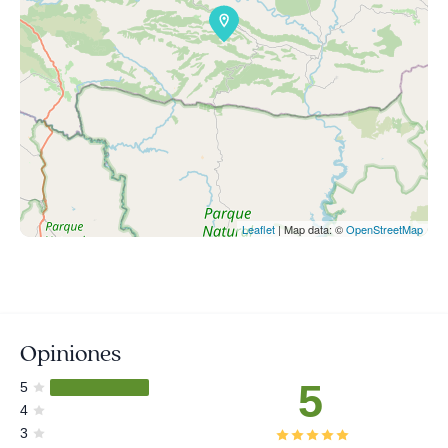
Leaflet
| Map data: ©
OpenStreetMap
Opiniones
5
5
4
3