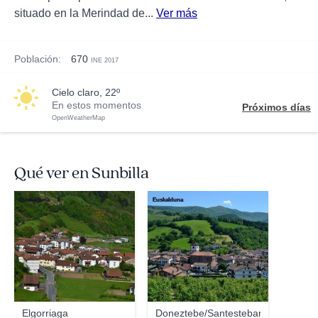
situado en la Merindad de...
Ver más
Población:
670
INE 2017
cielo claro, 22º
En estos momentos
Próximos días
OpenWeatherMap
Qué ver en Sunbilla
Euskalduna
Euskalduna
Elgorriaga
Doneztebe/Santesteban