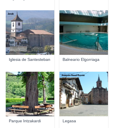
Jorab
Txema León
Iglesia de Santesteban
Balneario Elgorriaga
Joaquim Naval Borràs
Joaquim Naval Borràs
Parque Intzakardi
Legasa