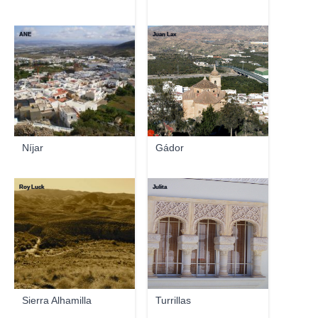
ANE
Juan Lax
Níjar
Gádor
Roy Luck
Julita
Sierra Alhamilla
Turrillas