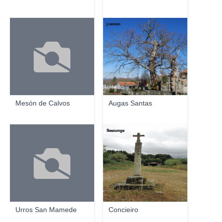
j ramon
Mesón de Calvos
Augas Santas
Seezunge
Urros San Mamede
Concieiro