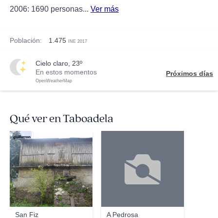
2006: 1690 personas...
Ver más
Población:
1.475
INE 2017
cielo claro, 23º
En estos momentos
Próximos días
OpenWeatherMap
Qué ver en Taboadela
guillerron
San Fiz
A Pedrosa