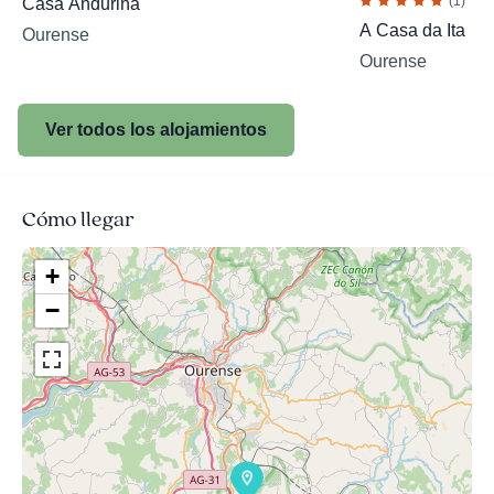
(1)
Casa Anduriña
A Casa da Ita
Ourense
Ourense
Ver todos los alojamientos
Cómo llegar
+
−