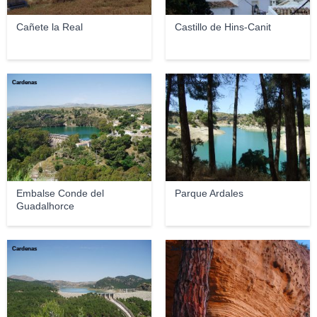
Cañete la Real
Castillo de Hins-Canit
Cardenas
gabideardales
Embalse Conde del
Parque Ardales
Guadalhorce
Cardenas
Jari Koivunen