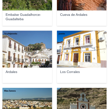
Embalse Guadalhorce-
Cueva de Ardales
Guadalteba
Té y kriptonita
juanito
Ardales
Los Corrales
Elías Zamora
montuno