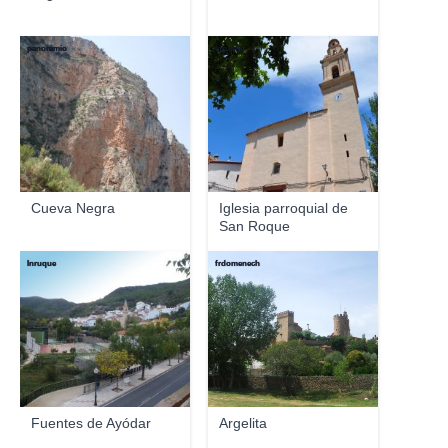
panoramio
Inruque
Cueva Negra
Iglesia parroquial de
San Roque
Inruque
frdomenech
Fuentes de Ayódar
Argelita