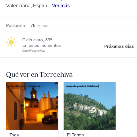
Valenciana, Españ...
Ver más
Población:
75
INE 2017
cielo claro, 33º
En estos momentos
Próximos días
OpenWeatherMap
Qué ver en Torrechiva
josep albi puerto ( Catalonia )
josep albi puerto ( Catalonia )
Toga
El Tormo