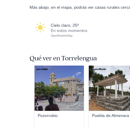
Más abajo, en el mapa, podrás ver casas rurales cerc
cielo claro, 25º
En estos momentos
OpenWeatherMap
Qué ver en Torrelengua
javi waikiki
Aurora Morán
Pozorrubio
Puebla de Almenara