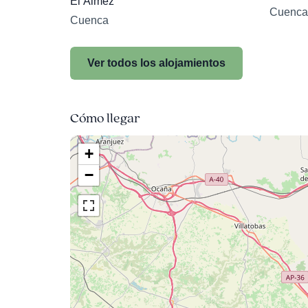
El Almez
Cuenca
Cuenca
Ver todos los alojamientos
Cómo llegar
+
−