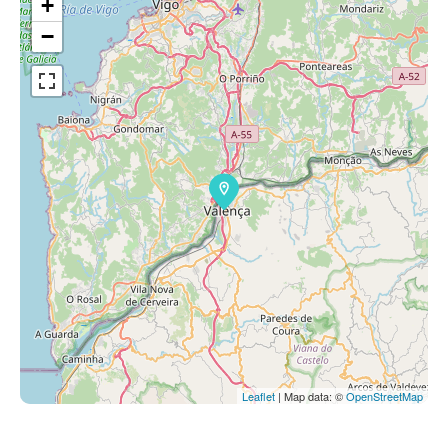
+
−
Leaflet
| Map data: ©
OpenStreetMap