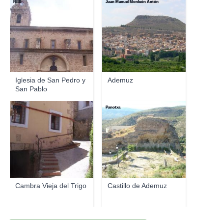
REB
Juan Manuel Monleón Antón
Iglesia de San Pedro y
Ademuz
San Pablo
REB
Panotxa
Cambra Vieja del Trigo
Castillo de Ademuz