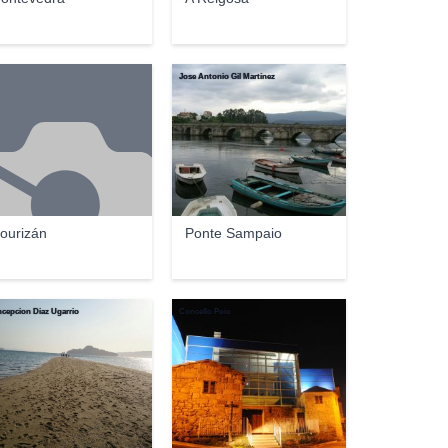
Jose Antonio Gil Martínez
ourizán
Ponte Sampaio
cepcion Diaz Ugarrio
Concello Poio