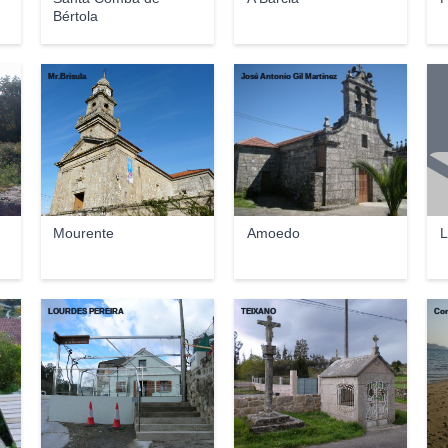
Bértola
Mr.Brisula
José Antonio Gil Martínez
Mourente
Amoedo
L
LOURDES PEREIRA
TEIXANO
Con