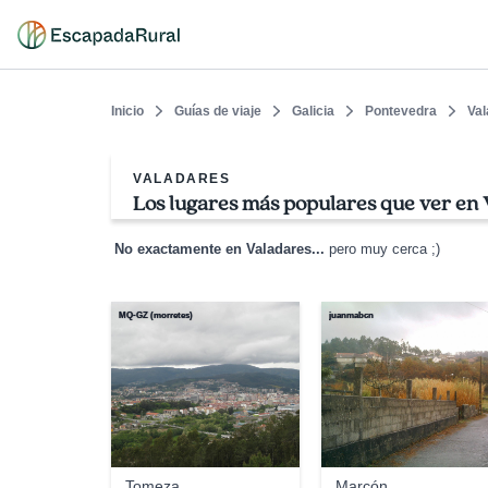
Inicio
Guías de viaje
Galicia
Pontevedra
Val
VALADARES
Los lugares más populares que ver en
No exactamente en Valadares...
pero muy cerca ;)
MQ-GZ (morretes)
juanmabcn
Tomeza
Marcón