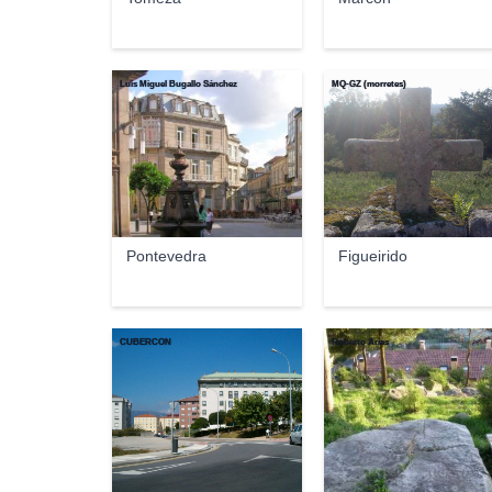
Luis Miguel Bugallo Sánchez
MQ-GZ (morretes)
Pontevedra
Figueirido
CUBERCON
Roberto Arias