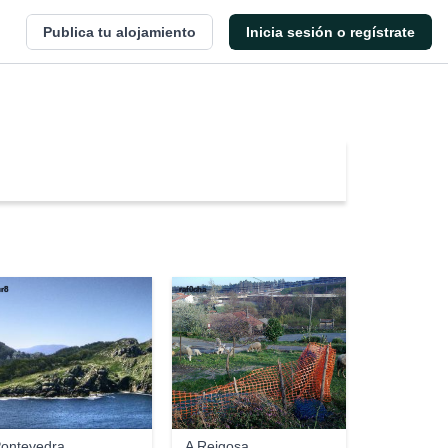
Publica tu alojamiento
Inicia sesión o regístrate
r8
raf0cha
ontevedra
A Reigosa