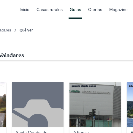
Inicio
Casas rurales
Guías
Ofertas
Magazine
adares
Qué ver
 Valadares
gerardo alberto nuñez
Edu
Santa Comba de
A Barcia
P