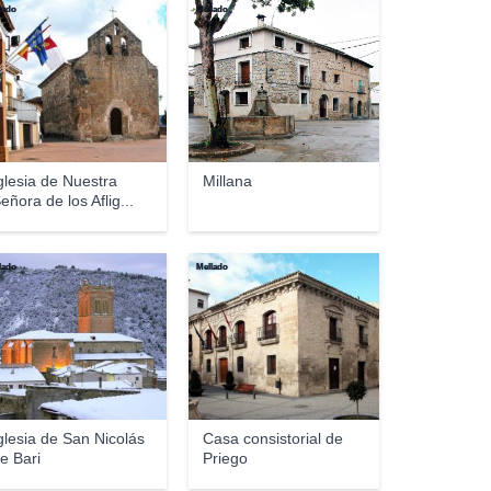
lado
Mellado
glesia de Nuestra
Millana
eñora de los Aflig...
lado
Mellado
glesia de San Nicolás
Casa consistorial de
e Bari
Priego