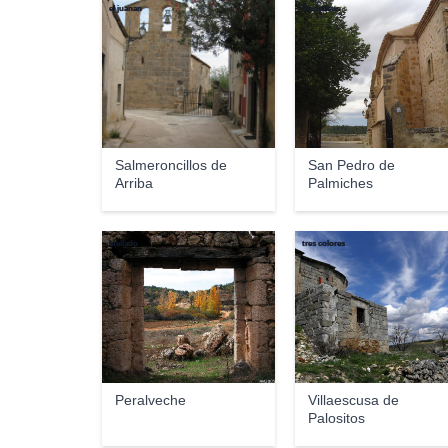
el juanan
Rodericus
Salmeroncillos de
San Pedro de
Arriba
Palmiches
Mellado
tres colores
Peralveche
Villaescusa de
Palositos