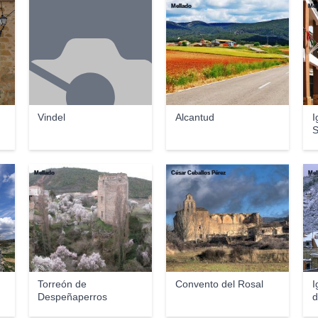
Mellado
Mel
Vindel
Alcantud
I
S
Mellado
César Ceballos Pérez
Mel
Torreón de
Convento del Rosal
I
Despeñaperros
d