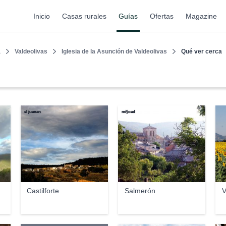
Inicio
Casas rurales
Guías
Ofertas
Magazine
a
Valdeolivas
Iglesia de la Asunción de Valdeolivas
Qué ver cerca
el juanan
mi§oad
Castilforte
Salmerón
V