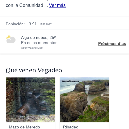
con la Comunidad ...
Ver más
Población:
3.911
INE 2017
algo de nubes, 25º
En estos momentos
Próximos días
OpenWeatherMap
Qué ver en Vegadeo
La Casa del Chiflón (Bulnes)
Jaume Meneses
Mazo de Meredo
Ribadeo