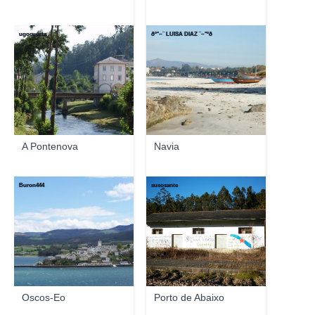
ugocuesta
ðº°~¨ LUISA DIAZ ¨~°ºð
A Pontenova
Navia
Buron444
susosante
Oscos-Eo
Porto de Abaixo