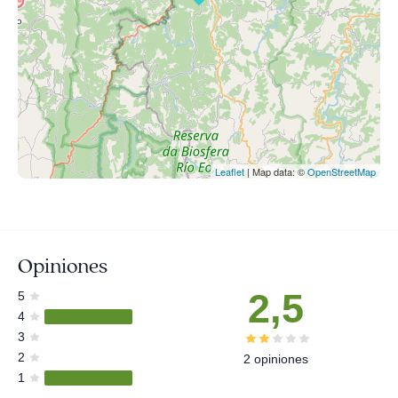
Leaflet
| Map data: ©
OpenStreetMap
Opiniones
2,5
5
4
3
2
2 opiniones
1