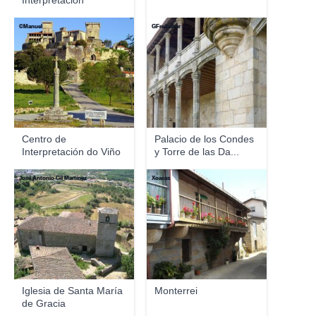
Interpretación
Museística
©Manuel
GFreihalter
Centro de
Palacio de los Condes
Interpretación do Viño
y Torre de las Da...
de M...
José Antonio Gil Martínez
Xoacas
Iglesia de Santa María
Monterrei
de Gracia