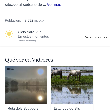
situado al sudeste de ...
Ver más
Población:
7.632
INE 2017
cielo claro, 32º
En estos momentos
Próximos días
OpenWeatherMap
Qué ver en Vidreres
STONA
FloiT
Ruta dels Segadors
Estanque de Sils