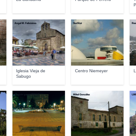
P
Ángel M. Felicísimo
SurfAst
Res
Iglesia Vieja de
Centro Niemeyer
L
Sabugo
joaquin garcia JOGAR
Mikel González
LM