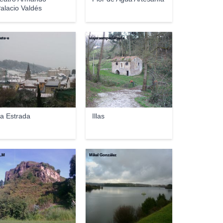
alacio Valdés
ete-e
viajeraempedernida
a Estrada
Illas
LM
Mikel González