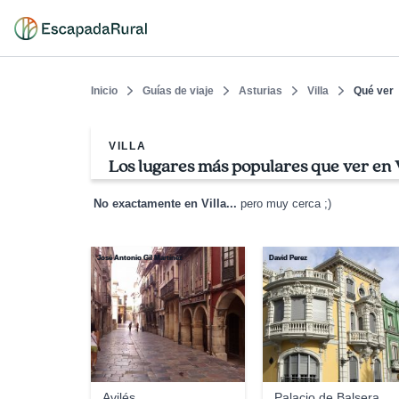
Inicio
Guías de viaje
Asturias
Villa
Qué ver
VILLA
Los lugares más populares que ver en V
No exactamente en Villa...
pero muy cerca ;)
José Antonio Gil Martínez
David Perez
Avilés
Palacio de Balsera