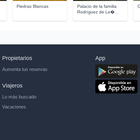
Piedras Blancas
Palacio de la familia
C
Rodríguez de Le�...
Propietarios
App
Aumenta tus reservas
Viajeros
Lo más buscado
Vacaciones