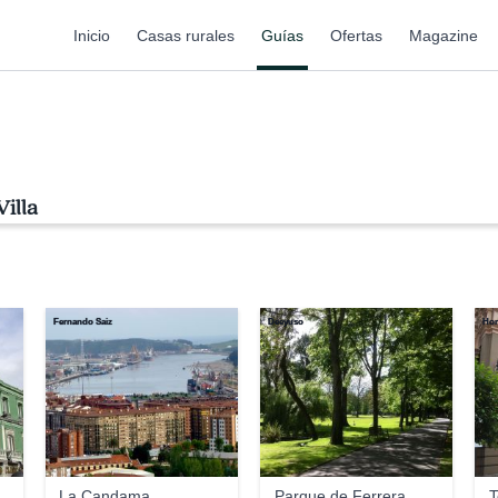
Inicio
Casas rurales
Guías
Ofertas
Magazine
illa
Fernando Saiz
Deeyuso
Hom
La Candama
Parque de Ferrera
T