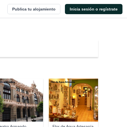
Publica tu alojamiento
Inicia sesión o regístrate
breDHojalata
Flor de Agua Artesanía
eatro Armando
Flor de Agua Artesanía