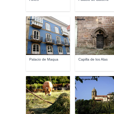
Ramón
Sitomon
Palacio de Maqua
Capilla de los Alas
Jose Luis
joaquin garcia JOGAR