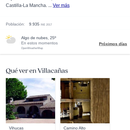
Castilla-La Mancha. ...
Ver más
Población:
9.935
INE 2017
algo de nubes, 25º
En estos momentos
Próximos días
OpenWeatherMap
Qué ver en Villacañas
Vihucas
Camino Alto
Vihucas
Camino Alto