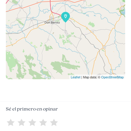
Leaflet
| Map data: ©
OpenStreetMap
Sé el primero en opinar