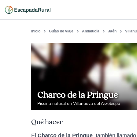
Inicio
Guías de viaje
Andalucía
Jaén
Villan
Charco de la Pringue
Piscina natural en Villanueva del Arzobispo
Qué hacer
El
Charco de la Pringue
, también llamado 