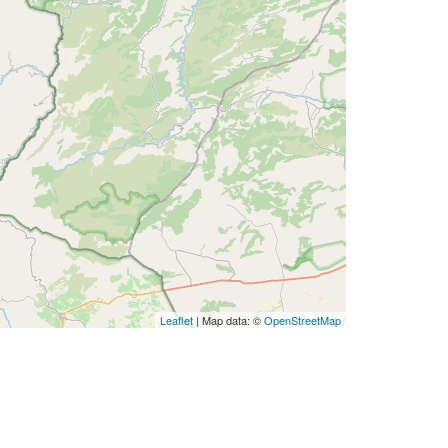
Leaflet
| Map data: ©
OpenStreetMap