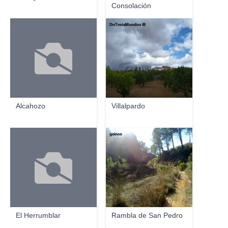
Consolación
DnTrotaMundos ☮
Alcahozo
Villalpardo
gcinco
El Herrumblar
Rambla de San Pedro