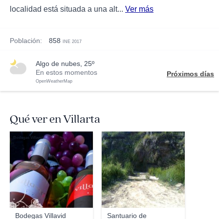
localidad está situada a una alt...
Ver más
Población:
858
INE 2017
algo de nubes, 25º
En estos momentos
Próximos días
OpenWeatherMap
Qué ver en Villarta
Bodegas Villavid
panoramio
Bodegas Villavid
Santuario de