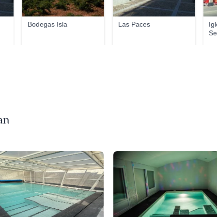
Bodegas Isla
Las Paces
Ig
Se
an