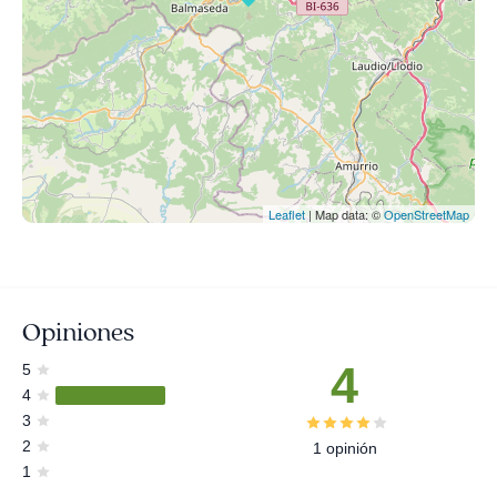
Leaflet
| Map data: ©
OpenStreetMap
Opiniones
4
5
4
3
2
1 opinión
1