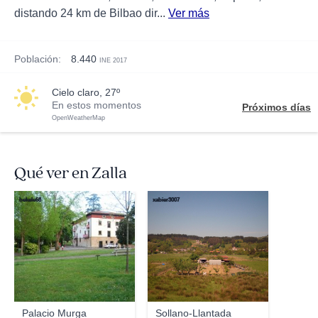
distando 24 km de Bilbao dir...
Ver más
Población:
8.440
INE 2017
cielo claro, 27º
En estos momentos
Próximos días
OpenWeatherMap
Qué ver en Zalla
bekele68
xabier3007
Palacio Murga
Sollano-Llantada