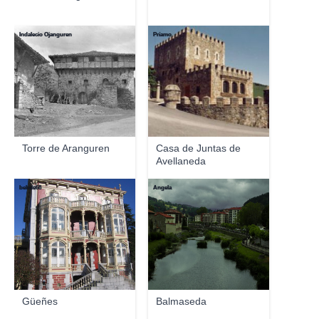
Indalecio Ojanguren
Príamo
Torre de Aranguren
Casa de Juntas de
Avellaneda
bekele68
Angela
Güeñes
Balmaseda