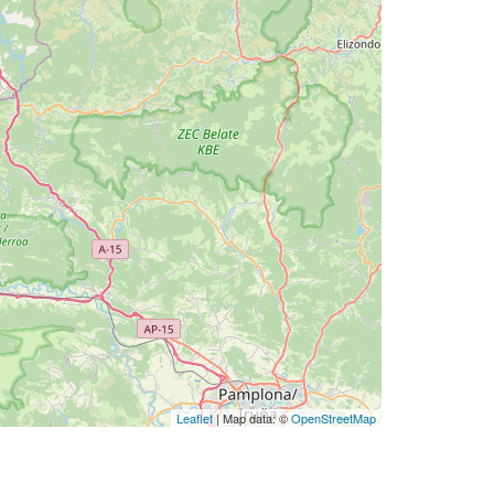
Leaflet
| Map data: ©
OpenStreetMap