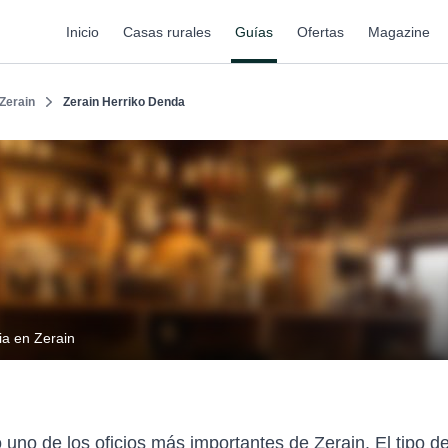
Inicio
Casas rurales
Guías
Ofertas
Magazine
Zerain
Zerain Herriko Denda
ia en Zerain
do uno de los oficios más importantes de Zerain. El tipo 