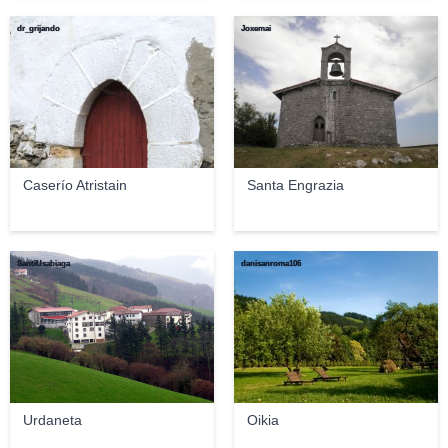
dr_grijando
Joxemai
Caserío Atristain
Santa Engrazia
SantiUsabiaga
danisanroma106
Urdaneta
Oikia