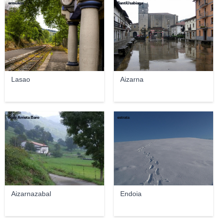
ermukoa
SantiUsabiaga
Lasao
Aizarna
Iñaki Arrieta Baro
estrata
Aizarnazabal
Endoia