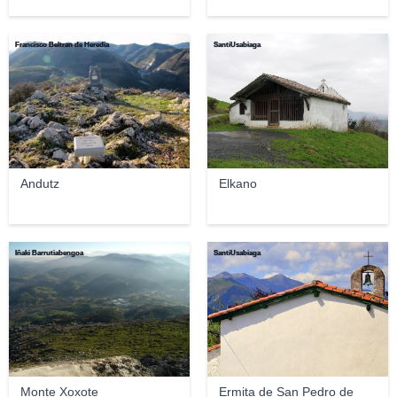
Francisco Beltran de Heredia
SantiUsabiaga
Andutz
Elkano
Iñaki Barrutiabengoa
SantiUsabiaga
Monte Xoxote
Ermita de San Pedro de