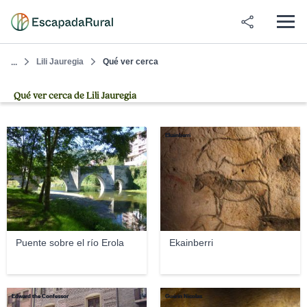
Lili Jauregia
Qué ver cerca
...
Qué ver cerca de Lili Jauregia
Txo
Ekainberri
Puente sobre el río Erola
Ekainberri
Edward the Confessor
Guérin Nicolas