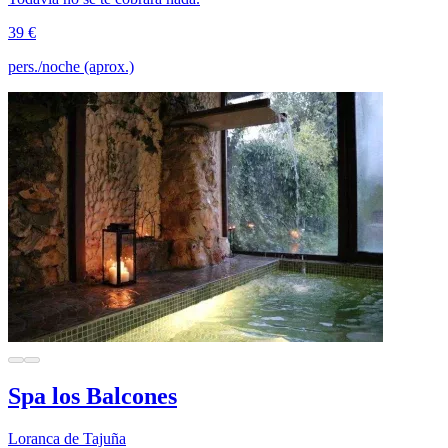
39 €
pers./noche (aprox.)
Spa los Balcones
Loranca de Tajuña