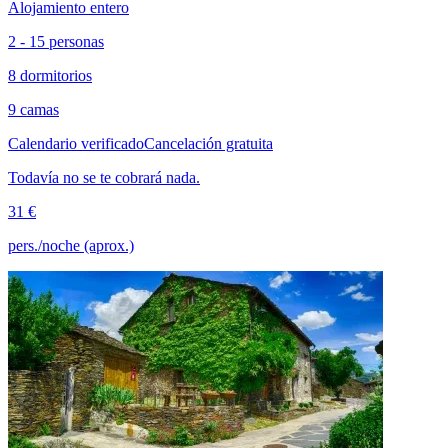
Alojamiento entero
2 - 15 personas
8 dormitorios
9 camas
Calendario verificado
Cancelación gratuita
Todavía no se te cobrará nada.
31 €
pers./noche (aprox.)