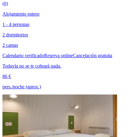
(0)
Alojamiento entero
1 - 4 personas
2 dormitorios
2 camas
Calendario verificado
Reserva online
Cancelación gratuita
Todavía no se te cobrará nada.
86 €
pers./noche (aprox.)