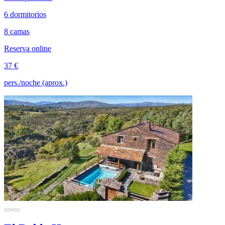
6 dormitorios
8 camas
Reserva online
37 €
pers./noche (aprox.)