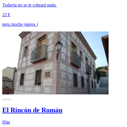
Todavía no se te cobrará nada.
22 €
pers./noche (aprox.)
El Rincón de Román
Hita