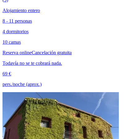
Alojamiento entero
8 - 11 personas
4 dormitorios
10 camas
Reserva online
Cancelación gratuita
Todavía no se te cobrará nada.
69 €
pers./noche (aprox.)