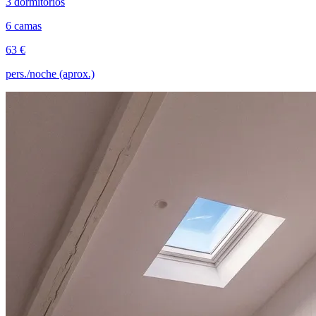
3 dormitorios
6 camas
63 €
pers./noche (aprox.)