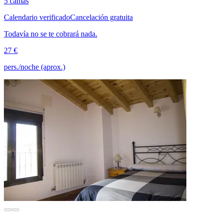
5 camas
Calendario verificado
Cancelación gratuita
Todavía no se te cobrará nada.
27 €
pers./noche (aprox.)