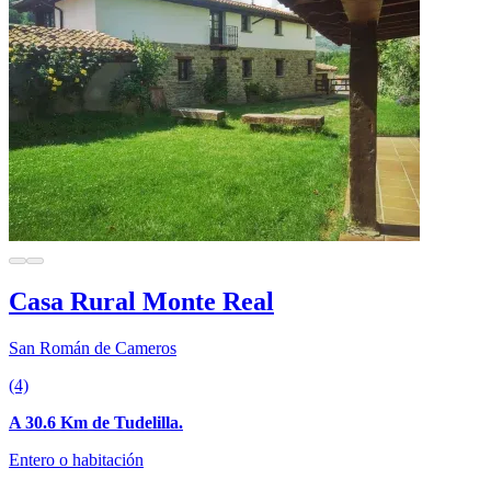
Casa Rural Monte Real
San Román de Cameros
(4)
A 30.6 Km de Tudelilla.
Entero o habitación