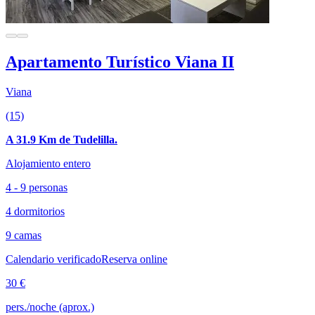
Apartamento Turístico Viana II
Viana
(15)
A 31.9 Km de Tudelilla.
Alojamiento entero
4 - 9 personas
4 dormitorios
9 camas
Calendario verificado
Reserva online
30 €
pers./noche (aprox.)