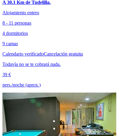
A 30.1 Km de Tudelilla.
Alojamiento entero
8 - 11 personas
4 dormitorios
9 camas
Calendario verificado
Cancelación gratuita
Todavía no se te cobrará nada.
39 €
pers./noche (aprox.)