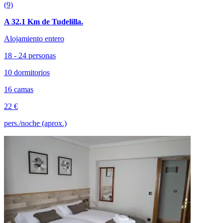
(9)
A 32.1 Km de Tudelilla.
Alojamiento entero
18 - 24 personas
10 dormitorios
16 camas
22 €
pers./noche (aprox.)