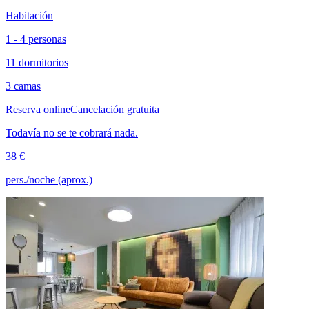
Habitación
1 - 4 personas
11 dormitorios
3 camas
Reserva online
Cancelación gratuita
Todavía no se te cobrará nada.
38 €
pers./noche (aprox.)