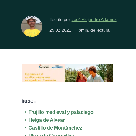
José Alejandro Adamuz
Escrito por
25.02.2021
|
8min. de lectura
ÍNDICE
Trujillo medieval y palaciego
Helga de Alvear
Castillo de Montánchez
Plaza de Garrovillas