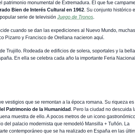
el patrimonio monumental de Extremadura. El que fue campam
rado Bien de Interés Cultural en 1962
. Su conjunto histórico e
popular serie de televisión
Juego de Tronos
.
ncide cuando se dan las expediciones al Nuevo Mundo, mucha
sco Pizarro y Francisco de Orellana nacieron aquí.
e Trujillo. Rodeada de edificios de solera, soportales y la bella
paña. En ella se celebra cada año la importante Feria Nacional
ye vestigios que se remontan a la época romana. Su riqueza es 
del Patrimonio de la Humanidad
. Pero la ciudad no descuida l
uena muestra de ello. A pocos metros de un icono gastronómic
ficio del palacio modernista que remodeló Mansilla + Tuñón. La
 arte contemporáneo que se ha realizado en España en las últi