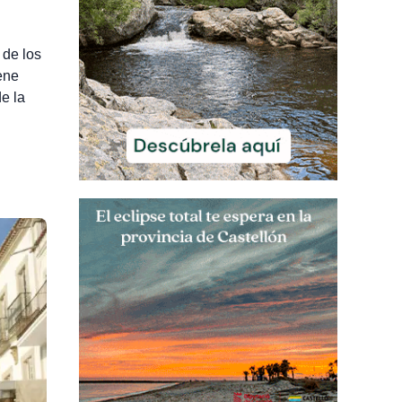
 de los
ene
e la