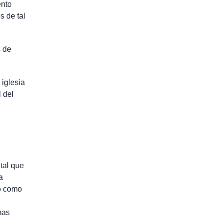
ento
s de tal
s de
 iglesia
 del
tal que
a
o como
mas