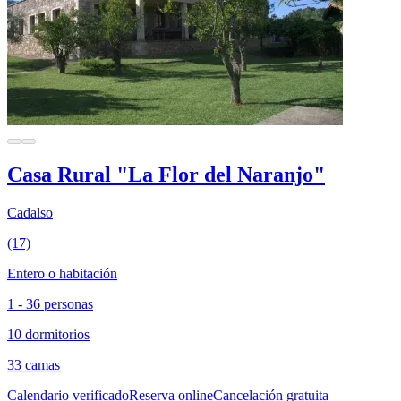
Casa Rural "La Flor del Naranjo"
Cadalso
(17)
Entero o habitación
1 - 36 personas
10 dormitorios
33 camas
Calendario verificado
Reserva online
Cancelación gratuita