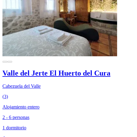
Valle del Jerte El Huerto del Cura
Cabezuela del Valle
(3)
Alojamiento entero
2 - 6 personas
1 dormitorio