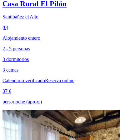
Casa Rural El Pilón
Santibáñez el Alto
(0)
Alojamiento entero
2 - 5 personas
3 dormitorios
3 camas
Calendario verificado
Reserva online
37 €
pers./noche (aprox.)