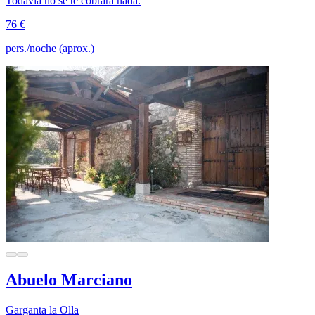
Todavía no se te cobrará nada.
76 €
pers./noche (aprox.)
Abuelo Marciano
Garganta la Olla