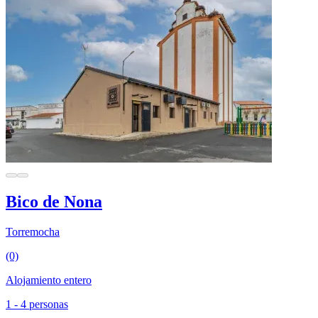
Bico de Nona
Torremocha
(0)
Alojamiento entero
1 - 4 personas