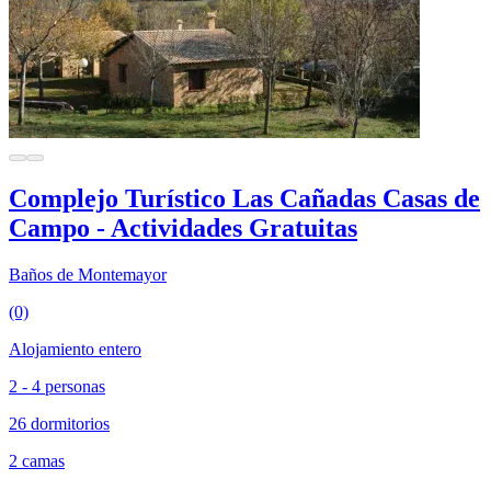
Complejo Turístico Las Cañadas Casas de
Campo - Actividades Gratuitas
Baños de Montemayor
(0)
Alojamiento entero
2 - 4 personas
26 dormitorios
2 camas