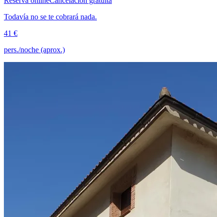
Reserva online
Cancelación gratuita
Todavía no se te cobrará nada.
41 €
pers./noche (aprox.)