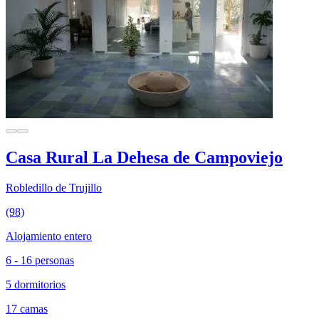
Casa Rural La Dehesa de Campoviejo
Robledillo de Trujillo
(98)
Alojamiento entero
6 - 16 personas
5 dormitorios
17 camas