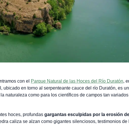
ntramos con el
Parque Natural de las Hoces del Río Duratón
, e
l, ubicado en torno al serpenteante cauce del río Duratón, es un
 la naturaleza como para los científicos de campos tan variado
antes hoces, profundas
gargantas esculpidas por la erosión del
edra caliza se alzan como gigantes silenciosos, testimonios de 