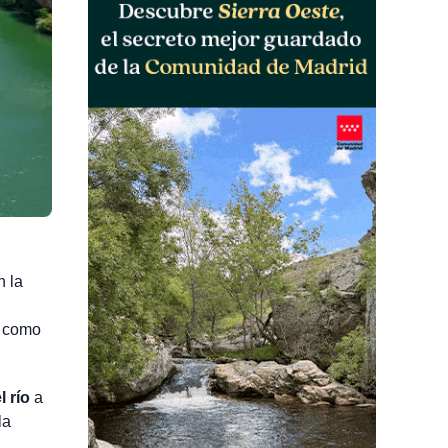
n la
s como
 río
a
la